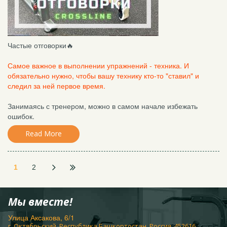
Частые отговорки🔥
Самое важное в выполнении упражнений - техника. И
обязательно нужно, чтобы вашу технику кто-то "ставил" и
следил за ней первое время.
Занимаясь с тренером, можно в самом начале избежать
ошибок.
Read More
1
2
Мы вместе!
Улица Аксакова, 6/1
г. Октябрьский, Республика Башкортостан, Россия, 452616