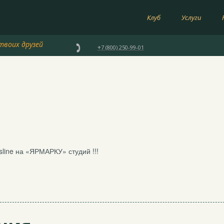
Клуб
Услуги
твоих друзей

+
7 (800) 250-99-01
line на «ЯРМАРКУ» студий !!!