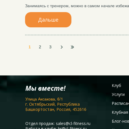
Занимаясь с тренером, можно в самом начале избежа
Дальше
1
2
3
Клуб
Мы вместе!
Услуги
Улица Аксакова, 6/1
Расписа
г. Октябрьский, Республика
Башкортостан, Россия, 452616
Клубная
Блог-но
Отдел продаж:
sales@cl-fitness.ru
Работа в клубе:
hr@cl-fitness.ru