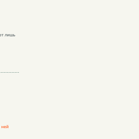
ет лишь
 ней