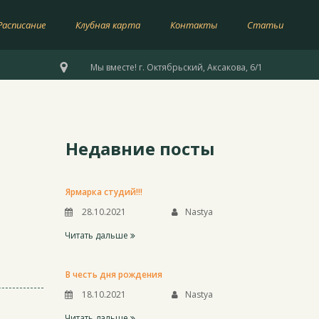
Расписание
Клубная карта
Контакты
Статьи

Мы вместе! г. Октябрьский, Аксакова, 6/1
Недавние посты
Ярмарка студий!!!
28.10.2021
Nastya
Читать дальше
В честь дня рождения
18.10.2021
Nastya
Читать дальше