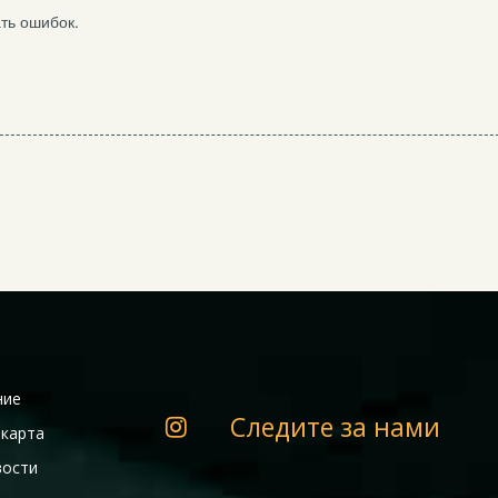
ть ошибок.
ние
Следите за нами
 карта
вости