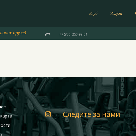
Клуб
Услуги
твоих друзей

+
7 (800) 250-99-01
ние
Следите за нами
 карта
вости
ы