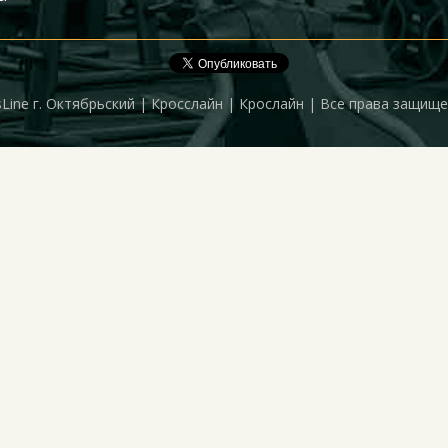
sLine г. Октябрьский | Кросслайн | Крослайн | Все права защищ