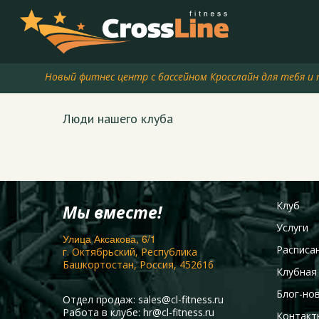
Новый фитнес центр с бассейном Кросслайн для тебя и 
Люди нашего клуба
Клуб
Мы вместе!
Услуги
Улица Аксакова, 6/1
Расписа
г. Октябрьский, Республика
Башкортостан, Россия, 452616
Клубная
Блог-но
Отдел продаж:
sales@cl-fitness.ru
Работа в клубе:
hr@cl-fitness.ru
Контакт